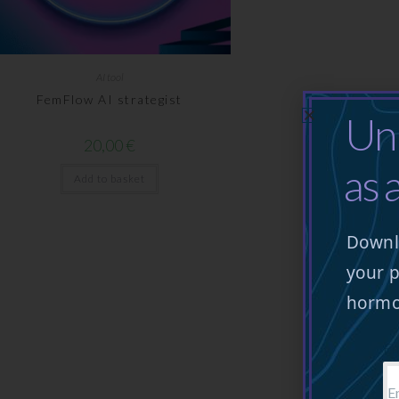
AI tool
FemFlow AI strategist
Unl
20,00
€
as 
Add to basket
Downlo
your p
hormo
Em